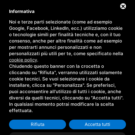
Contatti
Sede
Informativa
02 49597011
Via Walter Tobagi, 14
Noi e terze parti selezionate (come ad esempio
347 7620247
20004 Arluno, (MI)
Google, Facebook, LinkedIn, ecc.) utilizziamo cookie
info@ecssb.com
o tecnologie simili per finalità tecniche e, con il tuo
consenso, anche per altre finalità come ad esempio
Link rapidi
Follow Us
per mostrarti annunci personalizzati e non
personalizzati più utili per te, come specificato nella
Chi siamo
Lavora con noi
cookie policy
.
Soluzioni
Company Profile
Chiudendo questo banner con la crocetta o
Servizi
Partners
cliccando su "Rifiuta", verranno utilizzati solamente
cookie tecnici. Se vuoi selezionare i cookie da
Blog
Contatti
installare, clicca su "Personalizza". Se preferisci,
puoi acconsentire all'utilizzo di tutti i cookie, anche
diversi da quelli tecnici, cliccando su "Accetta tutti".
In qualsiasi momento potrai modificare la scelta
effettuata.
ECS SB / P. IVA 02649370745 /
SITEMAP
/
PRIVACY POLICY
QUESTO SITO È PROTETTO DA GOOGLE RECAPTCHA V3,
PRIVACY
POLICY
E
TERMINI DI SERVIZIO
DI GOOGLE
Rifiuta
Accetta tutti