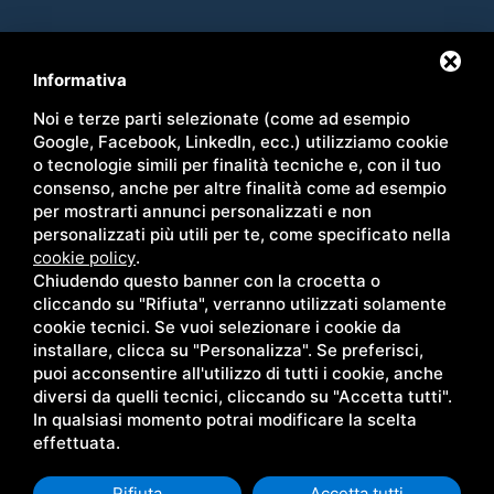
Contatti
Sede
Informativa
02 49597011
Via Walter Tobagi, 14
Noi e terze parti selezionate (come ad esempio
347 7620247
20004 Arluno, (MI)
Google, Facebook, LinkedIn, ecc.) utilizziamo cookie
info@ecssb.com
o tecnologie simili per finalità tecniche e, con il tuo
consenso, anche per altre finalità come ad esempio
Link rapidi
Follow Us
per mostrarti annunci personalizzati e non
personalizzati più utili per te, come specificato nella
Chi siamo
Lavora con noi
cookie policy
.
Soluzioni
Company Profile
Chiudendo questo banner con la crocetta o
Servizi
Partners
cliccando su "Rifiuta", verranno utilizzati solamente
cookie tecnici. Se vuoi selezionare i cookie da
Blog
Contatti
installare, clicca su "Personalizza". Se preferisci,
puoi acconsentire all'utilizzo di tutti i cookie, anche
diversi da quelli tecnici, cliccando su "Accetta tutti".
In qualsiasi momento potrai modificare la scelta
effettuata.
ECS SB / P. IVA 02649370745 /
SITEMAP
/
PRIVACY POLICY
QUESTO SITO È PROTETTO DA GOOGLE RECAPTCHA V3,
PRIVACY
POLICY
E
TERMINI DI SERVIZIO
DI GOOGLE
Rifiuta
Accetta tutti